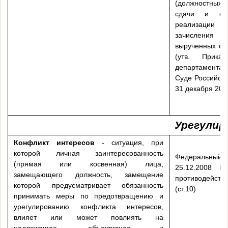
(должностных)
сдачи и оце
реализации
зачислени
вырученных от
(утв. Прика
департамента
Суде Российск
31 декабря 201
Урегулир
Конфликт интересов
- ситуация, при
которой личная заинтересованность
Федеральн
(прямая или косвенная) лица,
25.12.2008
замещающего должность, замещение
противодейст
которой предусматривает обязанность
(ст.10)
принимать меры по предотвращению и
урегулированию конфликта интересов,
влияет или может повлиять на
надлежащее, объективное и