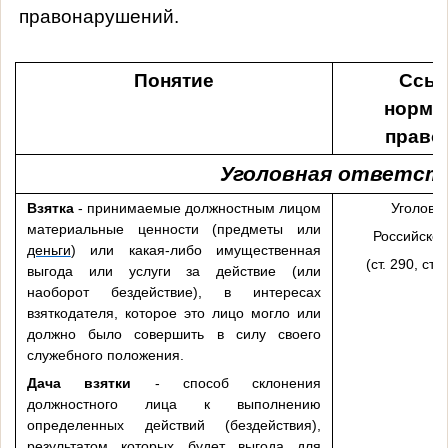
правонарушений.
Понятие
Ссыл
норма
право
Уголовная ответств
Взятка
-
принимаемые должностным лицом
Уголовн
материальные ценности (предметы или
Российско
деньги
)
или какая-либо имущественная
(ст. 290, ст. 
выгода или услуги за действие (или
наоборот бездействие), в интересах
взяткодателя, которое это лицо могло или
должно было совершить в силу своего
служебного положения.
Дача взятки
-
способ склонения
должностного лица к выполнению
определенных действий (бездействия),
результатом которых будет выгода для