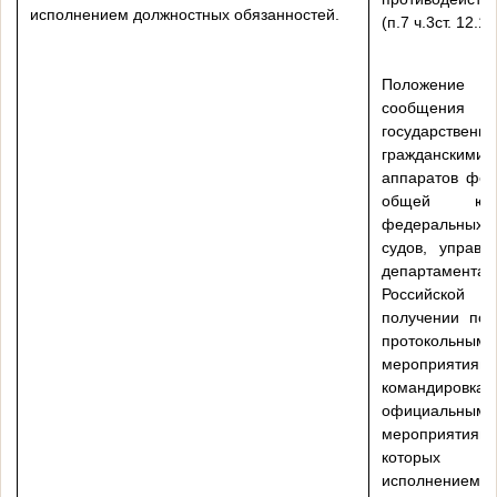
исполнением должностных обязанностей.
(п.7 ч.3ст. 12.1)
Положение
сообщения 
государственн
граждански
аппаратов фед
общей юр
федеральных
судов, управл
департамент
Российской
получении под
протокольными
мероприятиям
командировк
официальными
мероприятия
которых 
исполнением 