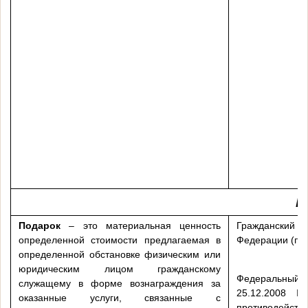
П
Подарок
– это материальная ценность
Гражданский ко
определенной стоимости предлагаемая в
Федерации (п..2
определенной обстановке физическим или
юридическим лицом гражданскому
Федеральн
служащему в форме вознаграждения за
25.12.2008
оказанные услуги, связанные с
противодейст