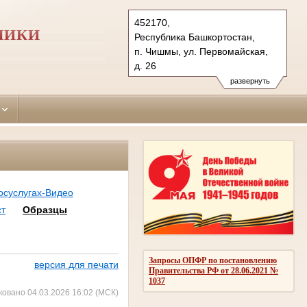
452170,
ЛИКИ
Республика Башкортостан,
п. Чишмы, ул. Первомайская,
д. 26
Тел.: (34797) 2-28-43
развернуть
chishmilinsky.bkr@sudrf.ru
осуслугах-Видео
ст
Образцы
Запросы ОПФР по постановлению
версия для печати
Правительства РФ от 28.06.2021 №
1037
ковано 04.03.2026 16:02 (МСК)