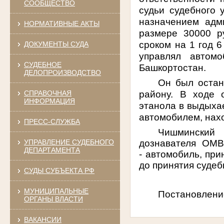
СООБЩЕСТВО
судьи судебного
назначением адм
НОРМАТИВНЫЕ АКТЫ
размере 30000 р
сроком на 1 год 6
ДОКУМЕНТЫ СУДА
управлял автом
СУДЕБНОЕ
Башкортостан.
ДЕЛОПРОИЗВОДСТВО
Он был оста
району. В ходе 
СПРАВОЧНАЯ
ИНФОРМАЦИЯ
этанола в выдыха
автомобилем, нахо
ПРЕСС-СЛУЖБА
Чишминский
дознавателя ОМВ
УПРАВЛЕНИЕ СУДЕБНОГО
ДЕПАРТАМЕНТА
- автомобиль, пр
до принятия судеб
СУДЫ СУБЪЕКТА РФ
МУНИЦИПАЛЬНЫЕ
Постановление
ОРГАНЫ ВЛАСТИ
ВАКАНСИИ