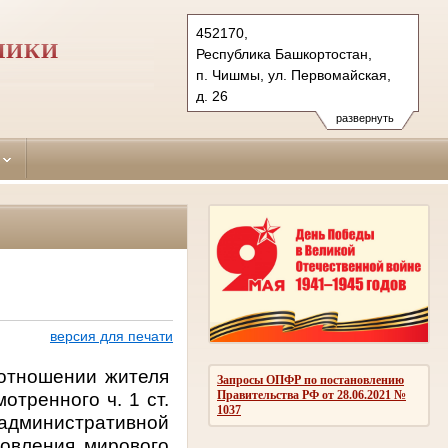
452170,
ЛИКИ
Республика Башкортостан,
п. Чишмы, ул. Первомайская,
д. 26
Тел.: (34797) 2-28-43
развернуть
chishmilinsky.bkr@sudrf.ru
версия для печати
 отношении жителя
Запросы ОПФР по постановлению
Правительства РФ от 28.06.2021 №
отренного ч. 1 ст.
1037
административной
новления мирового