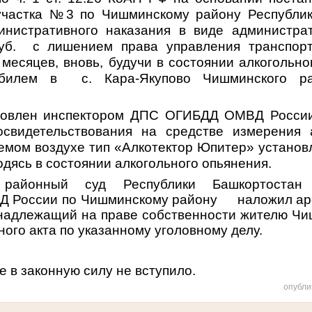
 участка №3 по Чишминскому району Республик
инистративного наказания в виде администра
уб. с лишением права управления транспор
 месяцев, вновь, будучи в состоянии алкогольно
обилем в с. Кара-Якупово Чишминского ра
новлен инспектором ДПС ОГИБДД ОМВД Росси
освидетельствования на средстве измерения 
емом воздухе тип «Алкотектор Юпитер» установл
дясь в состоянии алкогольного опьянения.
 районный суд Республики Башкортостан
Д России по Чишминскому району наложил ар
инадлежащий на праве собственности жителю Чи
ного акта по указанному уголовному делу.
 в законную силу не вступило.
опубли