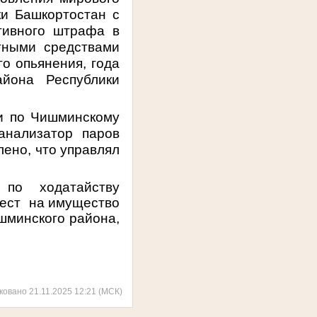
и Башкортостан с
тивного штрафа в
тными средствами
го опьянения, года
йона Республики
и по Чишминскому
анализатор паров
ено, что управлял
 по ходатайству
ест на имущество
шминского района,
ковано 21.11.2025 12:21 (МСК)