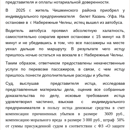
представителя и оплаты нотариальной доверенности.
В 2025 г. житель Чишминского района приобрел у
индивидуального предпринимателя билет Казань -Уфа. На
остановке в г. Набережные Челны, истец вышел из автобуса.
Водитель автобуса проявил абсолютную халатность,
самостоятельно сократив время остановки с 15 минут на 8
минут и не убедившись в том, что все пассажиры на месте
уехал дальше по маршруту. В результате чего истцу
пришлось ночью остаться на вокзале в г. Набережные Челны.
Таким образом, ответчиком предоставлены некачественные
услуги по перевозке пассажиров, в связи, с чем истцу
пришлось понести дополнительные расходы и убытки.
Суд, выслушав представителя истца, исследовав
представленные материалы дела, оценив все собранные
доказательства по делу, и
сковые требования истца
удовлетворил частично, в
зыскав с
индивидуального
предпринимателя
в пользу истца денежные средства в счет
компенсации причиненных убытков в размере 3609 руб.,
компенсацию морального вреда в размере 3 000 руб., штраф 50%
от суммы присужденной судом в соответствии с ФЗ «О защите