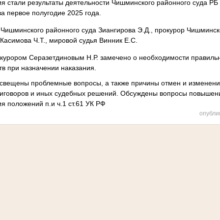
я стали результаты деятельности Чишминского районного суда РБ
а первое полугодие 2025 года.
Чишминского районного суда Зиангирова Э.Д., прокурор Чишминск
 Касимова Ч.Т., мировой судья Винник Е.С.
окурором Серазетдиновым Н.Р. замечено о необходимости правиль
в при назначении наказания.
свещены проблемные вопросы, а также причины отмен и изменени
иговоров и иных судебных решений. Обсуждены вопросы повышения
 положений п.и ч.1 ст.61 УК РФ
опубли