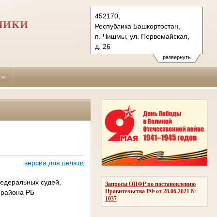
452170,
ЛИКИ
Республика Башкортостан,
п. Чишмы, ул. Первомайская,
д. 26
Тел.: (34797) 2-28-43
развернуть
chishmilinsky.bkr@sudrf.ru
версия для печати
федеральных судей,
Запросы ОПФР по постановлению
Правительства РФ от 28.06.2021 №
 района РБ
1037