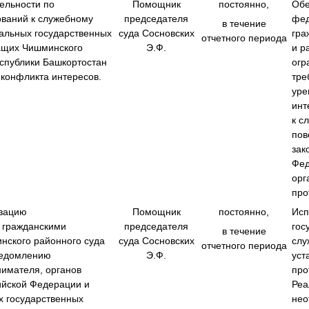
ельности по
Помощник
постоянно,
Обе
ваний к служебному
председателя
фед
в течение
альных государственных
суда Сосновских
гра
отчетного периода
ащих Чишминского
Э.Ф.
‎и 
еспублики Башкортостан
огр
 конфликта интересов.
тре
уре
инт
‎к 
пов
зак
Фед
орг
про
изацию
Помощник
постоянно,
Ис
 гражданскими
председателя
гос
в течение
ского районного суда
суда Сосновских
слу
отчетного периода
ведомлению
Э.Ф.
уст
нимателя, органов
про
ийской Федерации и
Реа
 государственных
нео