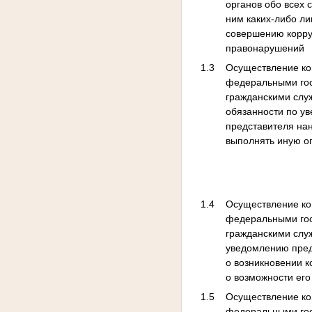
органов обо всех 
ним каких-либо ли
совершению корр
правонарушений
1.3
Осуществление ко
федеральными го
гражданскими слу
обязанности по у
представителя на
выполнять иную о
1.4
Осуществление ко
федеральными го
гражданскими слу
уведомлению пред
о возникновении 
о возможности его
1.5
Осуществление ко
федеральными го