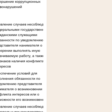
ершение коррупционных
вонарушений
вление случаев несоблюдения
еральными государственными
жданскими служащими
занности по уведомлению
дставителя нанимателя ‎о
ерении выполнять иную
ачиваемую работу, а также
знаков наличия конфликта
ересов
спечение условий для
олнения обязанности по
домлению представителя
имателя о возникновении
фликта интересов или ‎о
можности его возникновения
вление случаев несоблюдения
еральными государственными