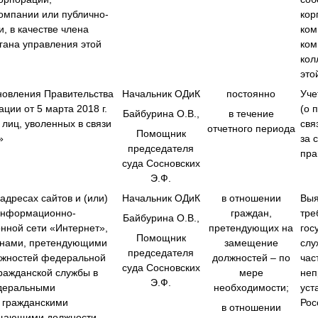
компании или публично-
кор
, в качестве члена
ком
гана управления этой
ком
кол
это
новления Правительства
Начальник ОДиК
постоянно
Уче
ции от 5 марта 2018 г.
‎(о
Байбурина О.В.,
в течение
лиц, уволенных в связи
свя
отчетного периода
Помощник
»
‎за
председателя
пра
суда Сосновских
Э.Ф.
адресах сайтов и (или)
Начальник ОДиК
в отношении
Выя
 информационно-
граждан,
тре
Байбурина О.В.,
нной сети «Интернет»,
претендующих на
гос
Помощник
анами, претендующими
замещение
слу
председателя
лжностей федеральной
должностей – по
час
суда Сосновских
гражданской службы в
мере
неп
Э.Ф.
едеральными
необходимости;
уст
 гражданскими
Рос
в отношении
щающими должности