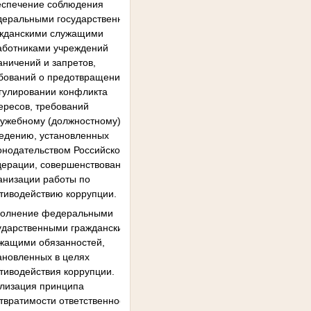
спечение соблюдения
еральными государственными
жданскими служащими
работниками учреждений
аничений и запретов,
бований о предотвращении или
гулировании конфликта
ересов, требований
служебному (должностному)
едению, установленных
онодательством Российской
ерации, совершенствование
анизации работы по
тиводействию коррупции.
полнение федеральными
ударственными гражданскими
жащими обязанностей,
ановленных в целях
тиводействия коррупции.
лизация принципа
твратимости ответственности за