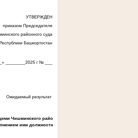
УТВЕРЖДЕН
приказом Председателя
минского районного суда
Республики Башкортостан
_» ________2025 г № ___
Ожидаемый результат
щими Чишминского районного
полнением ими должностных