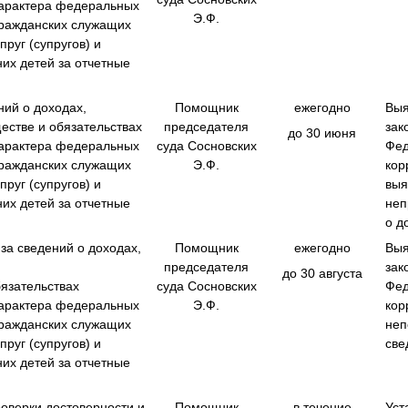
арактера федеральных
Э.Ф.
гражданских служащих
упруг (супругов) и
их детей за отчетные
ий о доходах,
Помощник
ежегодно
Выя
естве и обязательствах
председателя
зак
до 30 июня
арактера федеральных
суда Сосновских
Фед
гражданских служащих
Э.Ф.
кор
упруг (супругов) и
выя
их детей за отчетные
‎не
‎о 
за сведений о доходах,
Помощник
ежегодно
Выя
председателя
зак
до 30 августа
бязательствах
суда Сосновских
Фед
арактера федеральных
Э.Ф.
кор
гражданских служащих
неп
упруг (супругов) и
све
их детей за отчетные
оверки достоверности и
Помощник
в течение
Уст