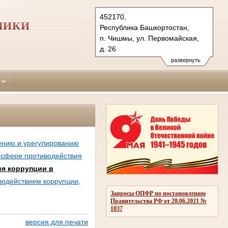
452170,
ЛИКИ
Республика Башкортостан,
п. Чишмы, ул. Первомайская,
д. 26
Тел.: (34797) 2-28-43
развернуть
chishmilinsky.bkr@sudrf.ru
ению и урегулированию
 сфере противодействия
я коррупции в
водействием коррупции,
Запросы ОПФР по постановлению
Правительства РФ от 28.06.2021 №
1037
версия для печати