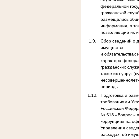
федеральной госу
гражданской служ
размещались общ
информация, а та
позволяющие их 
1.9.
Сбор сведений о д
имуществе
‎и обязательствах
характера федера
гражданских служ
также их супруг (с
несовершеннолетн
периоды
1.10.
Подготовка и разм
требованиями Ука
Российской Федера
№ 613 «Вопросы п
коррупции» на оф
Управления сведе
расходах, об имущ