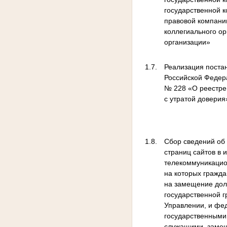
государственной 
правовой компании
коллегиального ор
организации»
1.7.
Реализация поста
Российской Федера
№ 228 «О реестре 
с утратой доверия
1.8.
Сбор сведений об 
страниц сайтов в
телекоммуникацио
на которых гражд
на замещение до
государственной 
Управлении, и ф
государственными
служащими, заме