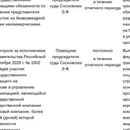
в течение
жащими обязанности по
суда Сосновских
гра
отчетного периода
ения представителя
Э.Ф.
обя
астие на безвозмездной
раз
нии некоммерческими
нан
‎на
‎в 
орг
нтроля за исполнением
Помощник
постоянно
Выя
авительства Российской
председателя
фед
в течение
тября 2020 г. № 1602
суда Сосновских
гра
отчетного периода
ядке участия
Э.Ф.
уча
ударственного
гос
жащего на
слу
нове в управлении
осн
анизацией, являющейся
орг
ударственной
орг
дарственной компании
кор
вовой компании, более
ком
й (долей) которой
ком
венности
акц
корпорации,
соб