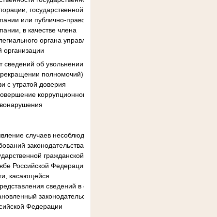
порации, государственной
пании или публично-правовой
пании, в качестве члена
легиального органа управления
й организации
т сведений об увольнении
 прекращении полномочий) лиц в
зи с утратой доверия
 совершение коррупционного
вонарушения
вление случаев несоблюдения
бований законодательства о
ударственной гражданской
жбе Российской Федерации в
ти, касающейся
редставления сведений в срок,
ановленный законодательством
сийской Федерации