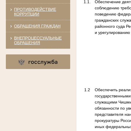
1.1.
Обеспечение деят
соблюдению требо
ПРОТИВОДЕЙСТВИЕ
КОРРУПЦИИ
поведению федер
гражданских служ
ОБРАЩЕНИЯ ГРАЖДАН
районного суда Р
и урегулированию
ВНЕПРОЦЕССУАЛЬНЫЕ
ОБРАЩЕНИЯ
1.2
Обеспечить реал
государственными
служащими Чишмин
обязанности по у
представителя на
прокуратуры Росс
иных федеральных