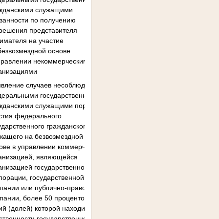
жданскими служащими
занности по получению
решения представителя
имателя на участие
 безвозмездной основе
управлении некоммерческими
анизациями
вление случаев несоблюдения
еральными государственными
жданскими служащими порядка
стия федерального
ударственного гражданского
жащего на безвозмездной
ове в управлении коммерческой
анизацией, являющейся
анизацией государственной
порации, государственной
пании или публично-правовой
пании, более 50 процентов
ий (долей) которой находится в
ственности государственной