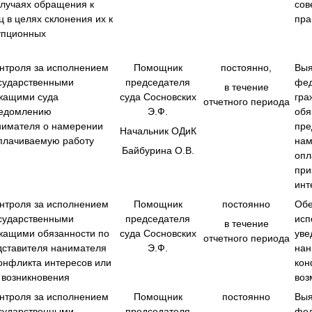
случаях обращения к
сов
ц в целях склонения их к
пра
упционных
нтроля за исполнением
Помощник
постоянно,
Выя
сударственными
председателя
фед
в течение
жащими суда
суда Сосновских
гра
отчетного периода
ведомлению
Э.Ф.
обя
нимателя о намерении
пре
Начальник ОДиК
плачиваемую работу
нам
Байбурина О.В.
опл
при
инт
нтроля за исполнением
Помощник
постоянно
Обе
сударственными
председателя
исп
в течение
жащими обязанности по
суда Сосновских
уве
отчетного периода
ставителя нанимателя
Э.Ф.
нан
конфликта интересов или
кон
 возникновения
воз
нтроля за исполнением
Помощник
постоянно
Выя
сударственными
председателя
фед