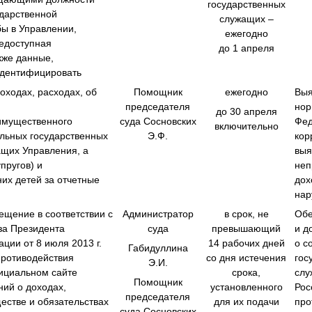
государственных
дарственной
служащих –
бы в Управлении,
ежегодно
едоступная
‎до 1 апреля
кже данные,
идентифицировать
оходах, расходах, об
Помощник
ежегодно
Выя
председателя
нор
до 30 апреля
 имущественного
суда Сосновских
Фед
включительно
льных государственных
Э.Ф.
кор
ащих Управления, а
выя
упругов) и
неп
их детей за отчетные
дох
нар
ещение в соответствии с
Администратор
в срок, не
Обе
за Президента
суда
превышающий
‎и 
ции от 8 июля 2013 г.
‎14 рабочих дней
‎о 
Габидуллина
ротиводействия
со дня истечения
гос
Э.И.
ициальном сайте
срока,
слу
Помощник
ний о доходах,
установленного
Рос
председателя
естве и обязательствах
для их подачи
про
суда Сосновских