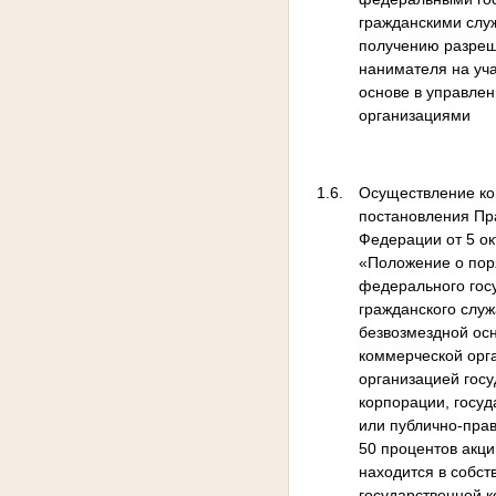
гражданскими слу
получению разреш
нанимателя на уч
основе в управле
организациями
1.6.
Осуществление ко
постановления Пр
Федерации от 5 ок
«Положение о пор
федерального гос
гражданского слу
безвозмездной ос
коммерческой орг
организацией гос
корпорации, госу
или публично-пра
50 процентов акци
находится в собст
государственной 