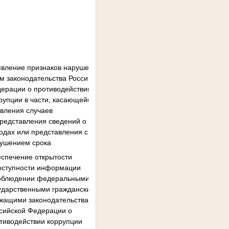
вление признаков нарушения
м законодательства Российской
ерации о противодействии
рупции в части, касающейся
вления случаев
редставления сведений ‎о
одах или представления ‎с
ушением срока
спечение открытости
доступности информации
соблюдении федеральными
ударственными гражданскими
жащими законодательства
сийской Федерации ‎о
тиводействии коррупции