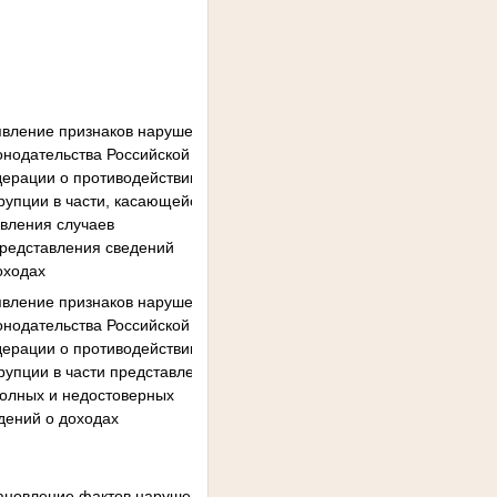
вление признаков нарушения
онодательства Российской
ерации о противодействии
рупции в части, касающейся
вления случаев
представления сведений
доходах
вление признаков нарушения
онодательства Российской
ерации о противодействии
рупции в части представления
олных и недостоверных
дений о доходах
ановление фактов нарушения