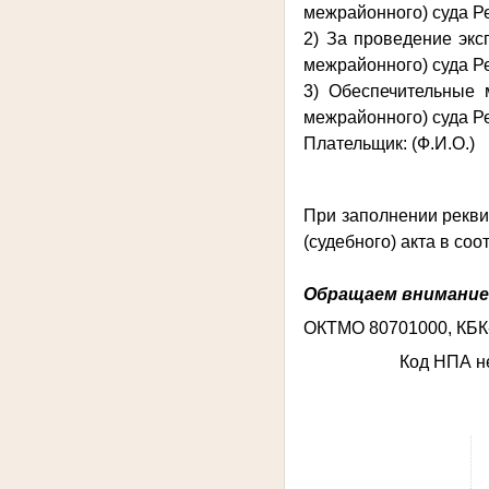
межрайонного) суда Р
2) За проведение экс
межрайонного) суда Р
3) Обеспечительные 
межрайонного) суда Р
Плательщик: (Ф.И.О.)
При заполнении рекви
(судебного) акта в со
Обращаем внимание,
ОКТМО 80701000, КБК-
Код НПА не