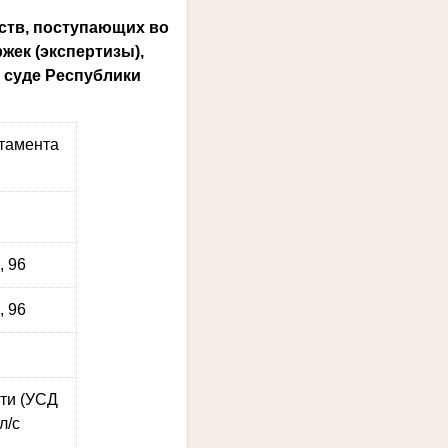
ств, поступающих во
жек (экспертизы),
 суде Республики
тамента
, 96
, 96
ти (УСД
л/с