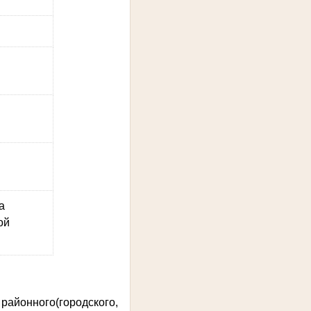
а
ой
йонного(городского,