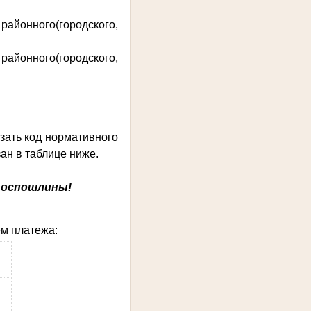
районного(городского,
айонного(городского,
зать код нормативного
ан в таблице ниже.
 госпошлины!
ем платежа: