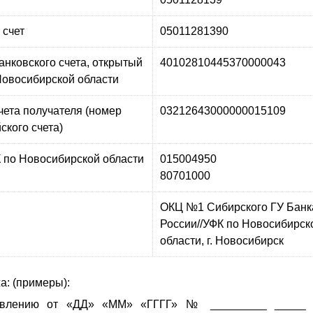
 счет
05011281390
анковского счета, открытый
40102810445370000043
Новосибирской области
чета получателя (номер
03212643000000015109
ского счета)
 по Новосибирской области
015004950
80701000
ОКЦ №1 Сибирского ГУ Банк
России//УФК по Новосибирск
области, г. Новосибирск
: (примеры):
овлению от «ДД» «ММ» «ГГГГ» № _________ _____ ра