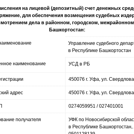
числения на лицевой (депозитный) счет денежных сред
яжение, для обеспечения возмещения судебных издер
смотрением дела в районном, городском, межрайонном
Башкортостан:
наименование
Управление судебного депар
в Республике Башкортостан
нное наименование
УСД в РБ
егистрации
450076 г. Уфа, ул. Свердлова
ский адрес
450076 г. Уфа, ул. Свердлова
П
0274059951 / 027401001
вание получателя
УФК по Новосибирской облас
в Республике Башкортостан, 
0501128139