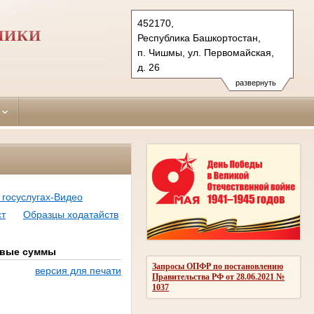
452170,
ЛИКИ
Республика Башкортостан,
п. Чишмы, ул. Первомайская,
д. 26
Тел.: (34797) 2-28-43
развернуть
chishmilinsky.bkr@sudrf.ru
 госуслугах-Видео
ст
Образцы ходатайств
говые суммы
Запросы ОПФР по постановлению
версия для печати
Правительства РФ от 28.06.2021 №
1037